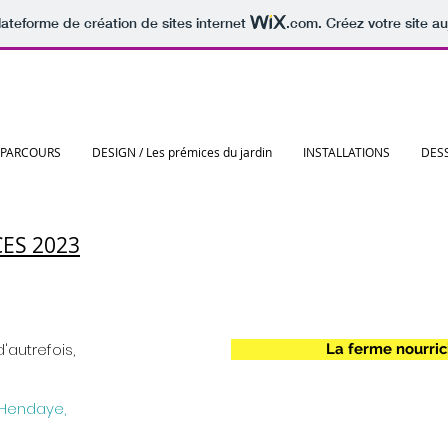
lateforme de création de sites internet
.com
. Créez votre site au
PARCOURS
DESIGN / Les prémices du jardin
INSTALLATIONS
DES
CES 2023
'autrefois,
La ferme nourric
 Hendaye,