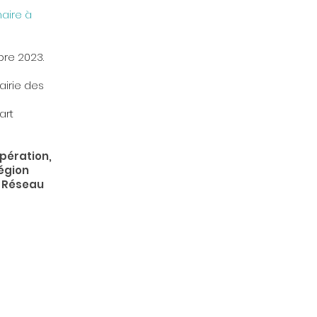
naire à
bre 2023.
rairie des
Part
opération,
Région
e Réseau