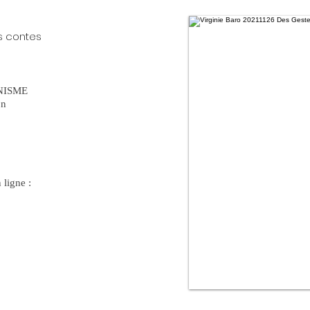
s contes
NISME
on
 ligne :