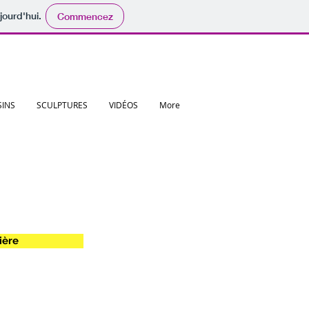
jourd'hui.
Commencez
SINS
SCULPTURES
VIDÉOS
More
ière