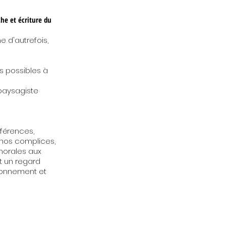
che et écriture du
e d'autrefois,
es possibles à
a paysagiste
férences,
c nos complices,
morales aux
 un regard
vironnement et